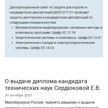
Диссертационный совет по защите докторских и
кандидатских диссертаций Д003.017.01 проводит
защиты докторских и кандидатских диссертаций по
следующим специальностям:
Математическое моделирование, численные методы и
Математическое моделирование, численные методы и
Математическое моделирование, численные методы и
Математическое моделирование, численные методы и
комплексы программ. Шифр 05.13.18
комплексы программ. Шифр 05.13.18
комплексы программ. Шифр 05.13.18
комплексы программ. Шифр 05.13.18
Энергетические системы и комплексы. Шифр 05.14.01
Энергетические системы и комплексы. Шифр 05.14.01
Энергетические системы и комплексы. Шифр 05.14.01
Энергетические системы и комплексы. Шифр 05.14.01
Электрические станции и электроэнергетические
Электрические станции и электроэнергетические
Электрические станции и электроэнергетические
Электрические станции и электроэнергетические
системы. Шифр 05.14.02
системы. Шифр 05.14.02
системы. Шифр 05.14.02
системы. Шифр 05.14.02
О выдаче диплома кандидата
технических наук Сердюковой Е.В.
31 октября 2022
Минобрнауки России принято решение о выдаче