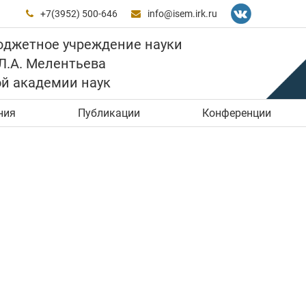
+7(3952) 500-646
info@isem.irk.ru


юджетное учреждение науки
 Л.А. Мелентьева
ой академии наук
ния
Публикации
Конференции