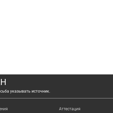
АН
сьба указывать источник.
ения
Аттестация