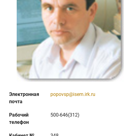
Электронная
popovsp@isem.irk.ru
почта
Рабочий
500-646(312)
телефон
Кабинет №
348