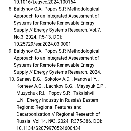
10.1016/j.egycc.2024.100164
8.
Baldynov O.A., Popov S.P. Methodological
Approach to an Integrated Assessment of
Systems for Remote Renewable Energy
Supply // Energy Systems Research. Vol.7.
No.3. 2024. P.5-13. DOI:
10.25729/esr.2024.03.0001
9.
Baldynov O.A., Popov S.P. Methodological
Approach to an Integrated Assessment of
Systems for Remote Renewable Energy
Supply // Energy Systems Research. 2024.
10.
Saneev B.G. , Sokolov A.D. , Ivanova I.Y. ,
Korneev A.G. , Lachkov G.G. , Maysyuk E.P. ,
Muzychuk R.I. , Popov S.P. , Takaishvili
L.N. Energy Industry in Russia’s Eastern
Regions: Regional Features and
Decarbonization // Regional Research of
Russia. Vol.14. №3. 2024. P.375-386. DOI:
10.1134/S2079970524600434