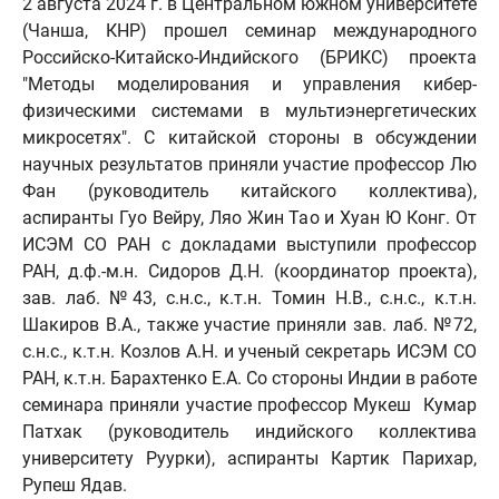
2 августа 2024 г. в Центральном южном университете
(Чанша, КНР) прошел семинар международного
Российско-Китайско-Индийского (БРИКС) проекта
"Методы моделирования и управления кибер-
физическими системами в мультиэнергетических
микросетях". С китайской стороны в обсуждении
научных результатов приняли участие профессор Лю
Фан (руководитель китайского коллектива),
аспиранты Гуо Вейру, Ляо Жин Тао и Хуан Ю Конг. От
ИСЭМ СО РАН с докладами выступили профессор
РАН, д.ф.-м.н. Сидоров Д.Н. (координатор проекта),
зав. лаб. №43, с.н.с., к.т.н. Томин Н.В., c.н.с., к.т.н.
Шакиров В.А., также участие приняли зав. лаб. №72,
с.н.с., к.т.н. Козлов А.Н. и ученый секретарь ИСЭМ СО
РАН, к.т.н. Барахтенко Е.А. Со стороны Индии в работе
семинара приняли участие профессор Мукеш Кумар
Патхак (руководитель индийского коллектива
университету Руурки), аспиранты Картик Парихар,
Рупеш Ядав.