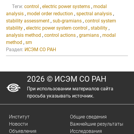
Теги:
control
,
electric power systems
,
modal
analysis
,
model order reduction
,
spectral analysis
,
stability assessment
,
sub-gramians
,
control system
stability
,
electric power system control
,
stability
,
analysis method
,
control actions
,
gramians
,
modal
method
,
sm
Раздел:
ИСЭМ СО РАН
2026 © ИСЭМ СО РАН
При использовании материалов сайта
просьба указывать источник.
Институт
Общие сведения
Новости
Важнейшие результаты
Объявления
Исследования