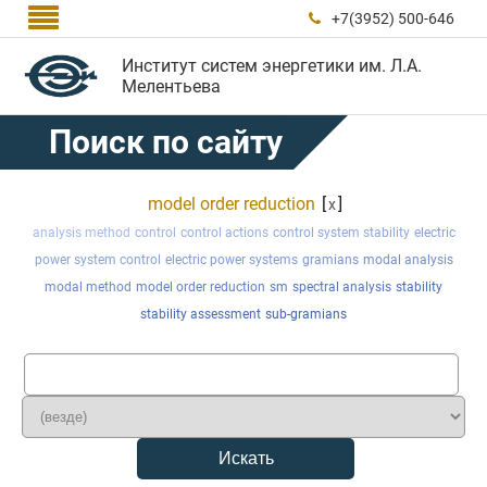

+7(3952) 500-646

Институт систем энергетики им. Л.А.
Мелентьева
Поиск по сайту
model order reduction
[
]
x
analysis method
control
control actions
control system stability
electric
power system control
electric power systems
gramians
modal analysis
modal method
model order reduction
sm
spectral analysis
stability
stability assessment
sub-gramians