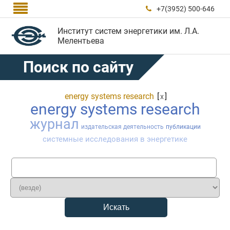

+7(3952) 500-646

Институт систем энергетики им. Л.А.
Мелентьева
Поиск по сайту
energy systems research
[
]
x
energy systems research
журнал
издательская деятельность
публикации
системные исследования в энергетике