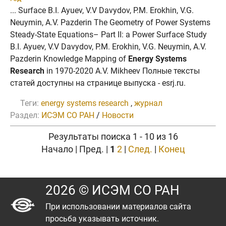
... Surface B.I. Ayuev, V.V Davydov, P.M. Erokhin, V.G.
Neuymin, A.V. Pazderin The Geometry of Power Systems
Steady-State Equations– Part II: a Power Surface Study
B.I. Ayuev, V.V Davydov, P.M. Erokhin, V.G. Neuymin, A.V.
Pazderin Knowledge Mapping of
Energy Systems
Research
in 1970-2020 A.V. Mikheev Полные тексты
статей доступны на странице выпуска - esrj.ru.
Теги:
energy systems research
,
журнал
Раздел:
ИСЭМ СО РАН
/
Новости
Результаты поиска 1 - 10 из 16
Начало | Пред. |
1
2
|
След.
|
Конец
2026 © ИСЭМ СО РАН
При использовании материалов сайта
просьба указывать источник.