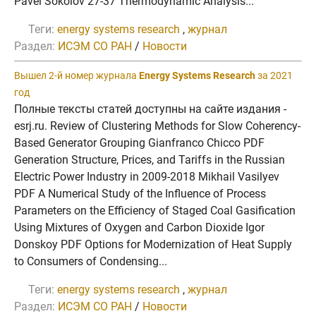
Pavel Sokolov 27-37 Thermodynamic Analysis...
Теги:
energy systems research
,
журнал
Раздел:
ИСЭМ СО РАН
/
Новости
Вышел 2-й номер журнала
Energy Systems Research
за 2021
год
Полные тексты статей доступны на сайте издания -
esrj.ru. Review of Clustering Methods for Slow Coherency-
Based Generator Grouping Gianfranco Chicco PDF
Generation Structure, Prices, and Tariffs in the Russian
Electric Power Industry in 2009-2018 Mikhail Vasilyev
PDF A Numerical Study of the Influence of Process
Parameters on the Efficiency of Staged Coal Gasification
Using Mixtures of Oxygen and Carbon Dioxide Igor
Donskoy PDF Options for Modernization of Heat Supply
to Consumers of Condensing...
Теги:
energy systems research
,
журнал
Раздел:
ИСЭМ СО РАН
/
Новости