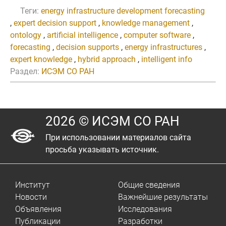
Теги:
energy infrastructure development forecasting
,
expert decision support
,
knowledge management
,
ontology
,
artificial intelligence
,
computer software
,
forecasting
,
decision supports
,
energy infrastructures
,
expert knowledge
,
hybrid approach
,
intelligent info
Раздел:
ИСЭМ СО РАН
2026 © ИСЭМ СО РАН
При использовании материалов сайта
просьба указывать источник.
Институт
Общие сведения
Новости
Важнейшие результаты
Объявления
Исследования
Публикации
Разработки