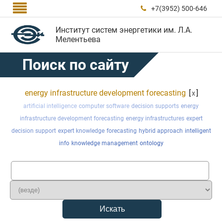

+7(3952) 500-646

Институт систем энергетики им. Л.А.
Мелентьева
Поиск по сайту
energy infrastructure development forecasting
[
]
x
artificial intelligence
computer software
decision supports
energy
infrastructure development forecasting
energy infrastructures
expert
decision support
expert knowledge
forecasting
hybrid approach
intelligent
info
knowledge management
ontology