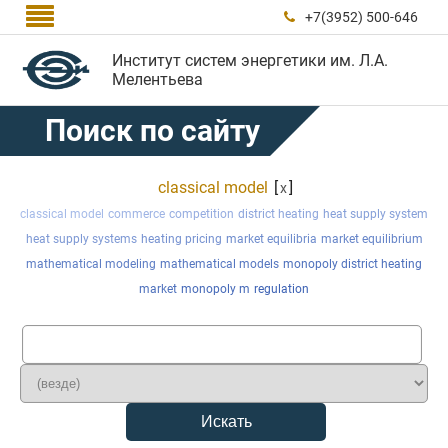

+7(3952) 500-646

Институт систем энергетики им. Л.А.
Мелентьева
Поиск по сайту
classical model
[
]
x
classical model
commerce
competition
district heating
heat supply system
heat supply systems
heating pricing
market equilibria
market equilibrium
mathematical modeling
mathematical models
monopoly district heating
market
monopoly m
regulation