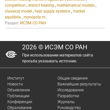
competition
,
district heating
,
mathematical models
,
classical model
,
heat supply systems
,
market
equilibria
,
monopoly m
Раздел:
ИСЭМ СО РАН
2026 © ИСЭМ СО РАН
При использовании материалов сайта
просьба указывать источник.
Институт
Общие сведения
Новости
Важнейшие результаты
Объявления
Исследования
Публикации
Разработки
Конференции
Журналы
Образование
Руководство