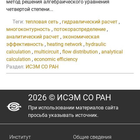
метод решения алгебраического уравнения
четвертой степени...
Теги:
тепловая сеть
,
гидравлический расчет
,
многоконтурность
,
потокораспределение
,
аналитический расчет
,
экономическая
эффективность
,
heating network
,
hydraulic
calculation
,
multicircuit
,
flow distribution
,
analytical
calculation
,
economic efficiency
Раздел:
ИСЭМ СО РАН
2026 © ИСЭМ СО РАН
При использовании материалов сайта
просьба указывать источник.
Институт
Общие сведения