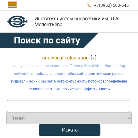

+7(3952) 500-646

Институт систем энергетики им. Л.А.
Мелентьева
Поиск по сайту
analytical calculation
[
]
x
analytical calculation
economic efficiency
flow distribution
heating
network
hydraulic calculation
multicircuit
аналитический расчет
гидравлический расчет
многоконтурность
потокораспределение
тепловая сеть
экономическая эффективность