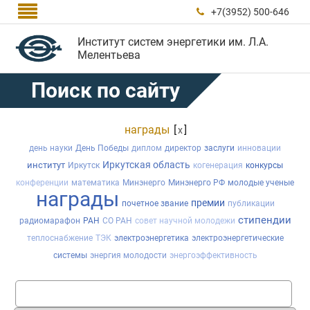

+7(3952) 500-646

Институт систем энергетики им. Л.А.
Мелентьева
Поиск по сайту
награды
[
]
x
день науки
День Победы
диплом
директор
заслуги
инновации
Иркутская область
институт
Иркутск
когенерация
конкурсы
конференции
математика
Минэнерго
Минэнерго РФ
молодые ученые
награды
премии
почетное звание
публикации
стипендии
радиомарафон
РАН
СО РАН
совет научной молодежи
теплоснабжение
ТЭК
электроэнергетика
электроэнергетические
системы
энергия молодости
энергоэффективность