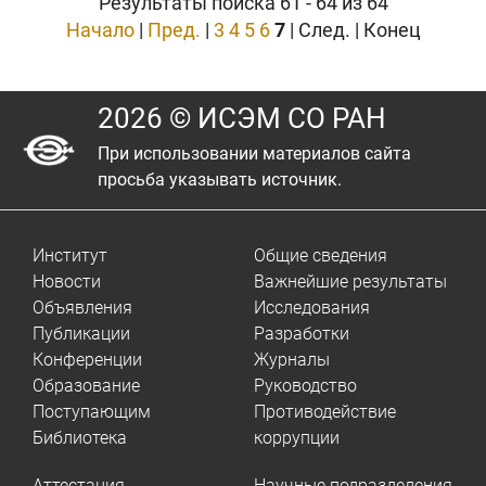
Результаты поиска 61 - 64 из 64
Начало
|
Пред.
|
3
4
5
6
7
| След. | Конец
2026 © ИСЭМ СО РАН
При использовании материалов сайта
просьба указывать источник.
Институт
Общие сведения
Новости
Важнейшие результаты
Объявления
Исследования
Публикации
Разработки
Конференции
Журналы
Образование
Руководство
Поступающим
Противодействие
Библиотека
коррупции
Аттестация
Научные подразделения