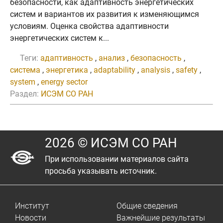
безопасности, как адаптивность энергетических
систем и вариантов их развития к изменяющимся
условиям. Оценка свойства адаптивности
энергетических систем к...
Теги:
адаптивность
,
анализ
,
безопасность
,
система
,
энергетика
,
adaptability
,
analysis
,
safety
,
system
,
energy sector
Раздел:
ИСЭМ СО РАН
2026 © ИСЭМ СО РАН
При использовании материалов сайта
просьба указывать источник.
Институт
Общие сведения
Новости
Важнейшие результаты