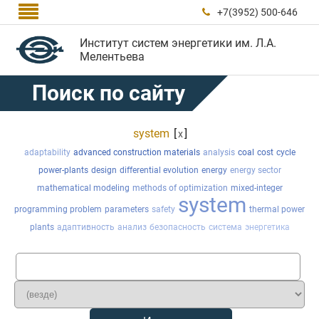

+7(3952) 500-646

Институт систем энергетики им. Л.А.
Мелентьева
Поиск по сайту
system
[
]
x
adaptability
advanced construction materials
analysis
coal
cost
cycle
power-plants
design
differential evolution
energy
energy sector
mathematical modeling
methods of optimization
mixed-integer
system
programming problem
parameters
safety
thermal power
plants
адаптивность
анализ
безопасность
система
энергетика