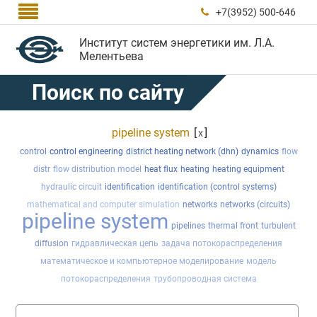

+7(3952) 500-646

Институт систем энергетики им. Л.А.
Мелентьева
Поиск по сайту
pipeline system
[
]
x
control
control engineering
district heating network (dhn)
dynamics
flow
distr
flow distribution model
heat flux
heating
heating equipment
hydraulic circuit
identification
identification (control systems)
mathematical and computer simulation
networks
networks (circuits)
pipeline system
pipelines
thermal front
turbulent
diffusion
гидравлическая цепь
задача потокораспределения
математическое и компьютерное моделирование
модель
потокораспределения
трубопроводная система