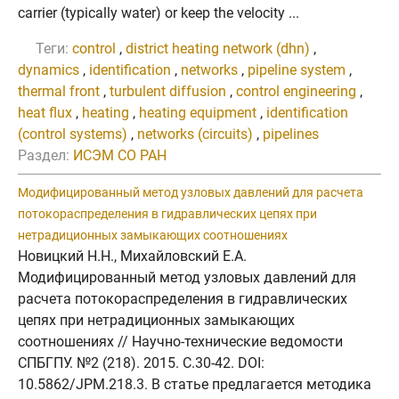
carrier (typically water) or keep the velocity ...
Теги:
control
,
district heating network (dhn)
,
dynamics
,
identification
,
networks
,
pipeline system
,
thermal front
,
turbulent diffusion
,
control engineering
,
heat flux
,
heating
,
heating equipment
,
identification
(control systems)
,
networks (circuits)
,
pipelines
Раздел:
ИСЭМ СО РАН
Модифицированный метод узловых давлений для расчета
потокораспределения в гидравлических цепях при
нетрадиционных замыкающих соотношениях
Новицкий Н.Н., Михайловский Е.А.
Модифицированный метод узловых давлений для
расчета потокораспределения в гидравлических
цепях при нетрадиционных замыкающих
соотношениях // Научно-технические ведомости
СПБГПУ. №2 (218). 2015. C.30-42. DOI:
10.5862/JPM.218.3. В статье предлагается методика