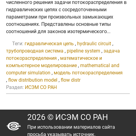
численного решения задачи потокораспределения в
гидравлических цепях с сосредоточенными
параметрами при произвольных замыкающих
соотношениях. Представлены основные типы
соотношений для законов изотермического...
Теги:
гидравлическая цепь
,
hydraulic circuit
,
трубопроводная система
,
pipeline system
,
задача
потокораспределения
,
математическое и
компьютерное моделирование
,
mathematical and
computer simulation
,
модель потокораспределения
,
flow distribution model
,
flow distr
Раздел:
ИСЭМ СО РАН
2026 © ИСЭМ СО РАН
При использовании материалов сайта
просьба указывать источник.