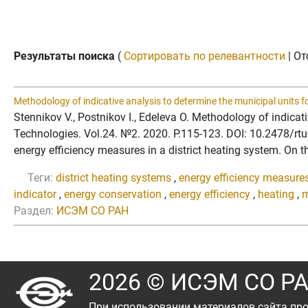
Результаты поиска
(
Сортировать по релевантности
| От
Methodology of indicative analysis to determine the municipal units 
Stennikov V., Postnikov I., Edeleva O. Methodology of indica
Technologies. Vol.24. №2. 2020. P.115-123. DOI: 10.2478/rtu
energy efficiency measures in a district heating system. On the
Теги:
district heating systems
,
energy efficiency measure
indicator
,
energy conservation
,
energy efficiency
,
heating
,
m
Раздел:
ИСЭМ СО РАН
2026 © ИСЭМ СО Р
При использовании материалов сайта про