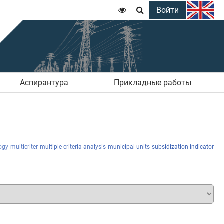
Войти


Аспирантура
Прикладные работы
ogy
multicriter
multiple criteria analysis
municipal units
subsidization indicator