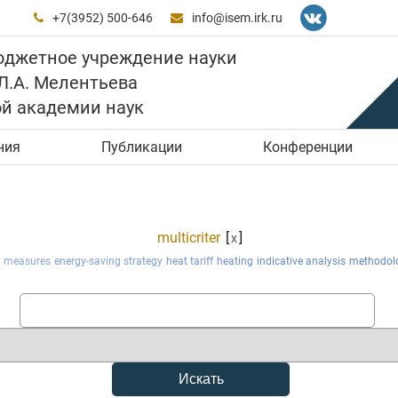
+7(3952) 500-646
info@isem.irk.ru


юджетное учреждение науки
 Л.А. Мелентьева
ой академии наук
ния
Публикации
Конференции
multicriter
[
]
x
cy measures
energy-saving strategy
heat tariff
heating
indicative analysis
methodol