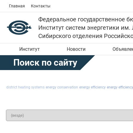
Главная
Контакты
Федеральное государственное б
Институт систем энергетики им.
Сибирского отделения Российск
Институт
Новости
Объявле
Поиск по сайту
district heating systems
energy conservation
energy efficiency
energy efficien