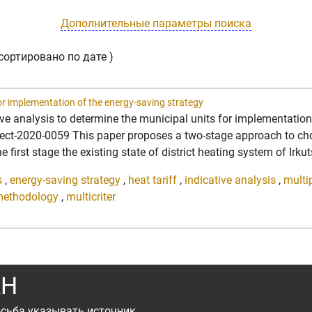
Дополнительные параметры поиска
сортировано по дате )
for implementation of the energy-saving strategy
tive analysis to determine the municipal units for implementatio
ect-2020-0059 This paper proposes a two-stage approach to choo
 first stage the existing state of district heating system of Irkut
s
,
energy-saving strategy
,
heat tariff
,
indicative analysis
,
multip
ethodology
,
multicriter
АН
сьба указывать источник.