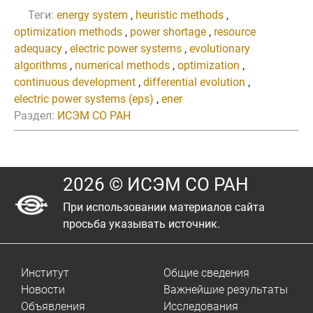
Теги:
energy system
,
heuristic methods
,
optimization methods
,
power shortage
,
resource
adequacy
,
electric power systems
,
evolutionary
algorithms
,
numerical methods
,
optimization
,
continuous development
,
differential evolution
,
electric power systems (eps)
,
ener
Раздел:
ИСЭМ СО РАН
2026 © ИСЭМ СО РАН
При использовании материалов сайта
просьба указывать источник.
Институт
Общие сведения
Новости
Важнейшие результаты
Объявления
Исследования