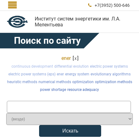

+7(3952) 500-646

Институт систем энергетики им. Л.А.
Мелентьева
Поиск по сайту
ener
[
]
x
continuous development
differential evolution
electric power systems
electric power systems (eps)
ener
energy system
evolutionary algorithms
heuristic methods
numerical methods
optimization
optimization methods
power shortage
resource adequacy