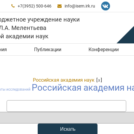
+7(3952) 500-646
info@isem.irk.ru


юджетное учреждение науки
 Л.А. Мелентьева
ой академии наук
ния
Публикации
Конференции
Российская академия наук
[
]
x
Российская академия н
аты исследований