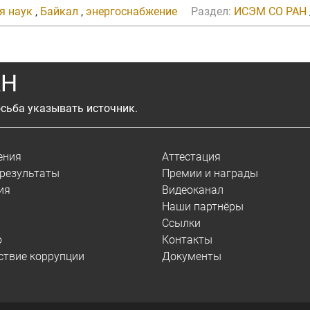
я наук
,
Байкал
,
энергоснабжение
Раздел:
ИСЭМ СО РАН
АН
сьба указывать источник.
ения
Аттестация
результаты
Премии и награды
ия
Видеоканал
Наши партнёры
Ссылки
о
Контакты
ствие коррупции
Документы