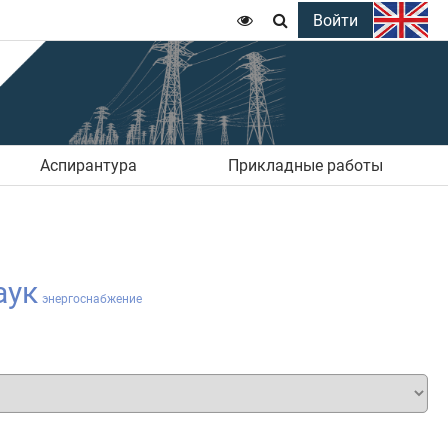
Войти


Аспирантура
Прикладные работы
аук
энергоснабжение