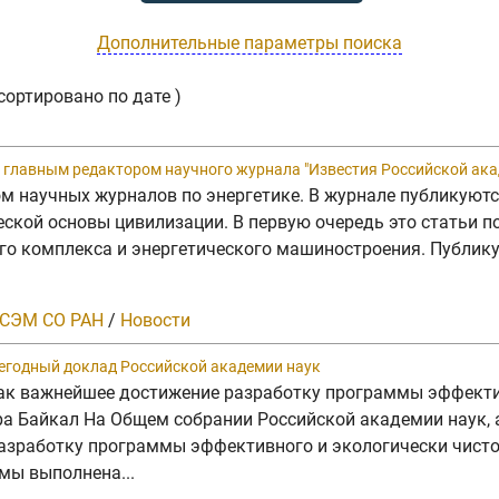
Дополнительные параметры поиска
сортировано по дате )
главным редактором научного журнала "Известия Российской акад
жом научных журналов по энергетике. В журнале публикую
еской основы цивилизации. В первую очередь это статьи 
ого комплекса и энергетического машиностроения. Публик
СЭМ СО РАН
/
Новости
жегодный доклад Российской академии наук
как важнейшее достижение разработку программы эффекти
ра Байкал На Общем собрании Российской академии наук, 
разработку программы эффективного и экологически чист
мы выполнена...