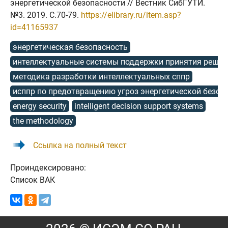
энергетической безопасности // Вестник СибГУТИ.
№3. 2019. C.70-79.
https://elibrary.ru/item.asp?
id=41165937
энергетическая безопасность
интеллектуальные системы поддержки принятия решен
методика разработки интеллектуальных сппр
исппр по предотвращению угроз энергетической безоп
energy security
intelligent decision support systems
the methodology
Ссылка на полный текст
Проиндексировано:
Список ВАК