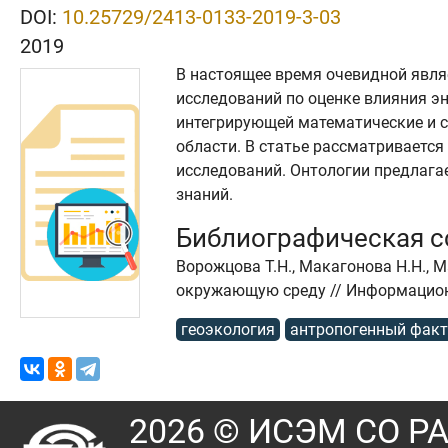
DOI:
10.25729/2413-0133-2019-3-03
2019
В настоящее время очевидной явля
исследований по оценке влияния э
интегрирующей математические и с
области. В статье рассматриваетс
исследований. Онтологии предлага
знаний.
Библиографическая 
Ворожцова Т.Н., Макагонова Н.Н., 
окружающую среду // Информационны
геоэкология
антропогенный фак
2026 © ИСЭМ СО Р