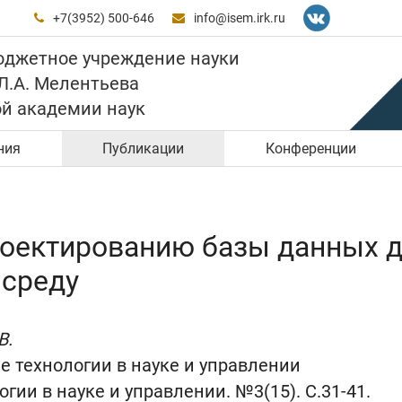
+7(3952) 500-646
info@isem.irk.ru


юджетное учреждение науки
 Л.А. Мелентьева
ой академии наук
ния
Публикации
Конференции
роектированию базы данных 
 среду
В.
технологии в науке и управлении
и в науке и управлении. №3(15). C.31-41.