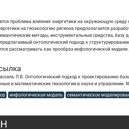
ется проблема влияния энергетики на окружающую среду к
нергетики на геоэкологию региона предполагается разра
емантические методы, инструментальные средства, базу 
я предлагаемый онтологический подход к структурировани
ется рассматривать как прообраз инфологической модели
ссылка
Массель Л.В. Онтологический подход к проектированию баз
е и математические технологии в науке и управлении. №3(1
тор
инфологическая модель
семантическое моделирова
АН