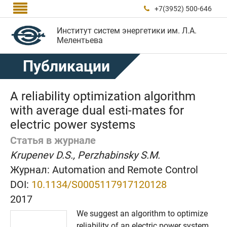

+7(3952) 500-646

Институт систем энергетики им. Л.А.
Мелентьева
Публикации
A reliability optimization algorithm
with average dual esti-mates for
electric power systems
Статья в журнале
Krupenev D.S., Perzhabinsky S.M.
Журнал:
Automation and Remote Control
DOI:
10.1134/S0005117917120128
2017
We suggest an algorithm to optimize
reliability of an electric power system.