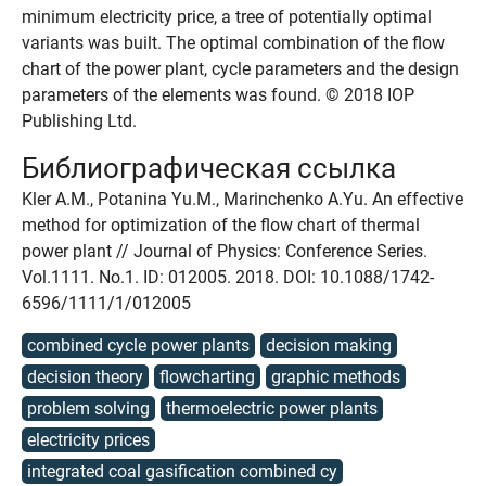
minimum electricity price, a tree of potentially optimal
variants was built. The optimal combination of the flow
chart of the power plant, cycle parameters and the design
parameters of the elements was found. © 2018 IOP
Publishing Ltd.
Библиографическая ссылка
Kler A.M., Potanina Yu.M., Marinchenko A.Yu. An effective
method for optimization of the flow chart of thermal
power plant // Journal of Physics: Conference Series.
Vol.1111. No.1. ID: 012005. 2018. DOI: 10.1088/1742-
6596/1111/1/012005
combined cycle power plants
decision making
decision theory
flowcharting
graphic methods
problem solving
thermoelectric power plants
electricity prices
integrated coal gasification combined cy