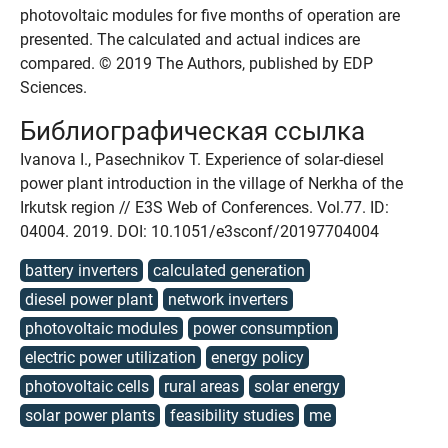
photovoltaic modules for five months of operation are
presented. The calculated and actual indices are
compared. © 2019 The Authors, published by EDP
Sciences.
Библиографическая ссылка
Ivanova I., Pasechnikov T. Experience of solar-diesel
power plant introduction in the village of Nerkha of the
Irkutsk region // E3S Web of Conferences. Vol.77. ID:
04004. 2019. DOI: 10.1051/e3sconf/20197704004
battery inverters
calculated generation
diesel power plant
network inverters
photovoltaic modules
power consumption
electric power utilization
energy policy
photovoltaic cells
rural areas
solar energy
solar power plants
feasibility studies
me