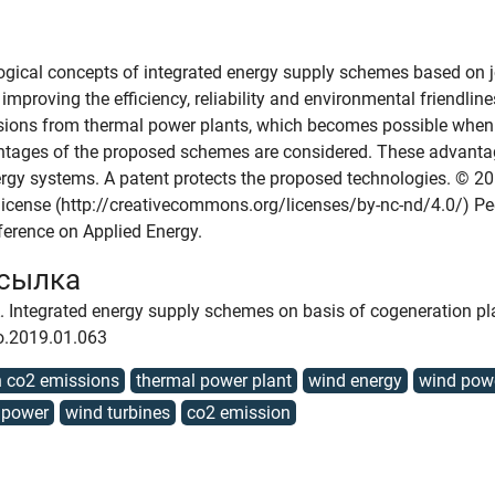
ogical concepts of integrated energy supply schemes based on j
mproving the efficiency, reliability and environmental friendlines
sions from thermal power plants, which becomes possible when pa
ntages of the proposed schemes are considered. These advantag
ergy systems. A patent protects the proposed technologies. © 20
icense (http://creativecommons.org/licenses/by-nc-nd/4.0/) Peer
ference on Applied Energy.
ссылка
 A. Integrated energy supply schemes on basis of cogeneration p
ro.2019.01.063
n co2 emissions
thermal power plant
wind energy
wind powe
 power
wind turbines
co2 emission