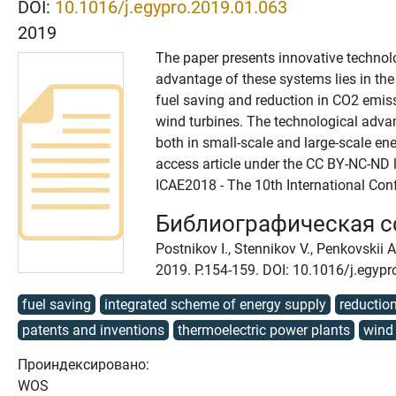
DOI:
10.1016/j.egypro.2019.01.063
2019
The paper presents innovative technol
advantage of these systems lies in the i
fuel saving and reduction in CO2 emis
wind turbines. The technological adva
both in small-scale and large-scale en
access article under the CC BY-NC-ND l
ICAE2018 - The 10th International Con
Библиографическая 
Postnikov I., Stennikov V., Penkovskii
2019. P.154-159. DOI: 10.1016/j.egyp
fuel saving
integrated scheme of energy supply
reductio
patents and inventions
thermoelectric power plants
wind
Проиндексировано:
WOS