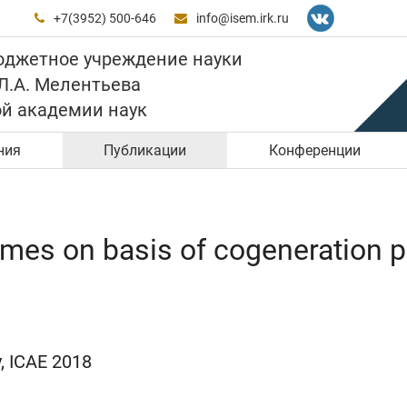
+7(3952) 500-646
info@isem.irk.ru


юджетное учреждение науки
 Л.А. Мелентьева
ой академии наук
ния
Публикации
Конференции
emes on basis of cogeneration p
y, ICAE 2018