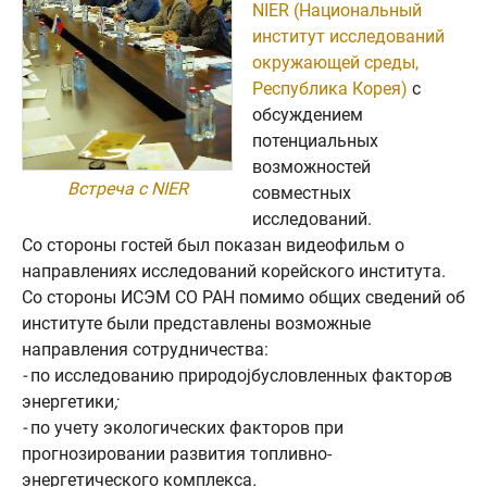
NIER (Национальный
институт исследований
окружающей среды,
Республика Корея)
с
обсуждением
потенциальных
возможностей
Встреча с NIER
совместных
исследований.
Со стороны гостей был показан видеофильм о
направлениях исследований корейского института.
Со стороны ИСЭМ СО РАН помимо общих сведений об
институте были представлены возможные
направления сотрудничества:
-
по исследованию природоjбусловленных фактор
о
в
энергетики
;
-
по учету экологических факторов при
прогнозировании развития топливно-
энергетического комплекса
.