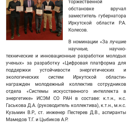
торжественной
обстановке вручал
заместитель губернатора
Иркутской области Р.А.
Колесов.
В номинации «За лучшие
научные, научно-
технические и инновационные разработки молодых
ученых» за разработку «Цифровая платформа для
поддержки устойчивости энергетических и
экологических систем Иркутской области»
награжден молодежный коллектив сотрудников
отдела «Системы искусственного интеллекта в
энергетике» ИСЭМ СО РАН в составе: к.т.н., н.с.
Гаськова Д.А. (руководитель коллектива), к.т.н., м.н.с.
Кузьмин В.Р., ст. инженер Пестерев Д.В., аспиранты
Мамедов Т.Г. и Цыбиков А.Р.