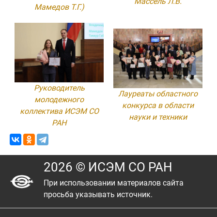
Массель Л.В.
Мамедов Т.Г.)
Руководитель
Лауреаты областного
молодежного
конкурса в области
коллектива ИСЭМ СО
науки и техники
РАН
2026 © ИСЭМ СО РАН
При использовании материалов сайта
просьба указывать источник.