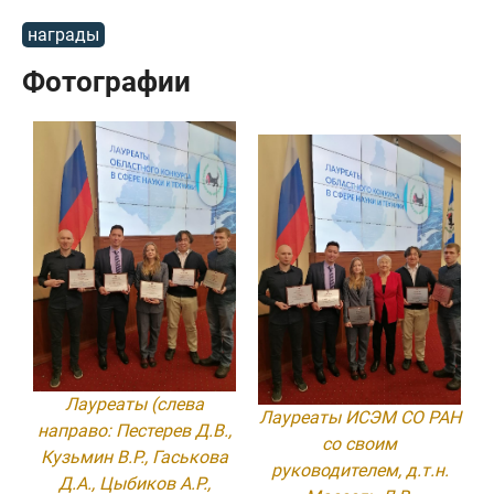
награды
Фотографии
Лауреаты (слева
Лауреаты ИСЭМ СО РАН
направо: Пестерев Д.В.,
со своим
Кузьмин В.Р., Гаськова
руководителем, д.т.н.
Д.А., Цыбиков А.Р.,