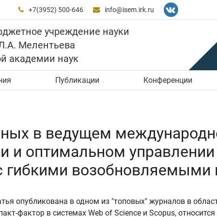
+7(3952) 500-646
info@isem.irk.ru


юджетное учреждение науки
 Л.А. Мелентьева
ой академии наук
ния
Публикации
Конференции
ченых в ведущем международн
нии и оптимальном управлени
с гибкими возобновляемыми 
атья опубликована в одном из "топовых" журналов в облас
акт-фактор в системах Web of Science и Scopus, относится