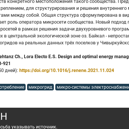
тв конкретного местоположения такого сообщества. Предс
реплением, для структурирования и решения внутреннего 
угами между собой. Общая структура сформулирована в ви
рает роль оператора микросети сообщества. Новый подход
росетей в рамках решения задачи двухуровневого програ
в центральной экологической зоне оз. Байкал - непроста
гридов на реальных данных трёх поселков у Чивыркуйско
, Rehtanz Ch., Lora Electo E.S. Design and optimal energy man
03-921
50 дней):
https://doi.org/10.1016/j.renene.2021.11.024
отребление
микрогрид
микро-системы электроснабжен
АН
сьба указывать источник.