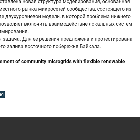
тавлена ​​новая структура моделирования, основанная
местного рынка микросетей сообщества, состоящего из
де двухуровневой модели, в которой проблема нижнего
 позволяет включить взаимодействие локальных систем
ммирования.
я задача. Для ее решения предложена и протестирована
го залива восточного побережья Байкала.
agement of community microgrids with flexible renewable
ия