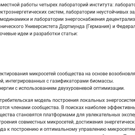
вместной работы четырех лабораторий института: лабора
ектроэнергетических систем, лаборатории неустойчивых з
рмодинамики и лаборатории энергоснабжения децентрализ
хнического Универсистета Дортмунда (Германия) и Федера
ючевые идеи и разработки статьи:
ктирования микросетей сообщества на основе возобновля
й, интегрированных с газификаторами биомассы.
нергии с использованием двухуровневой оптимизации.
потребительская модель построения локальных энергосисте
яются членами сообщества. В поисках наиболее эффективны
щества становятся платформами для увлекательных экспер
троения совместных микросетей, достижения энергетическ
дхода к построению и оптимальному управлению микросетя