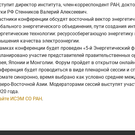
ступит директор института, член-корреспондент РАН, докто
уки РФ Стенников Валерий Алексеевич.
астники конференции обсудят восточный вектор энергетич
обального энергетического объединения, пути создания ин
ергетические технологии: ресурсосберегающую энергетику
вышения качества электроэнергии.
рамках конференции будет проведен «5-й Энергетический ф
планировано участие представителей правительственных орг
рея, Японии и Монголии. Форум пройдет в открытом онла
нференция будет проводиться в виде пленарной сессии и с
рмате синхронно, время выбрано как условно среднее меж
еверо-Восточной Азии. Модераторами сессий выступят учас
020 года.
сайте ИСЭМ СО РАН
.