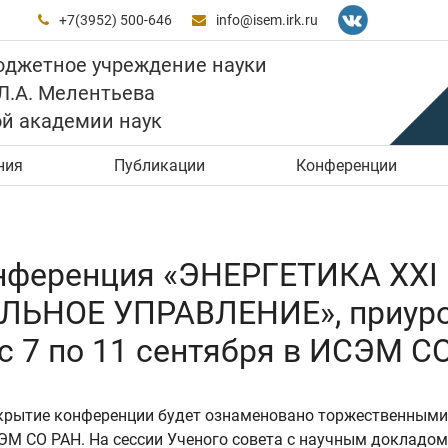
+7(3952) 500-646
info@isem.irk.ru


юджетное учреждение науки
 Л.А. Мелентьева
ой академии наук
ния
Публикации
Конференции
онференция «ЭНЕРГЕТИКА XX
ЬНОЕ УПРАВЛЕНИЕ», приуроч
с 7 по 11 сентября в ИСЭМ С
крытие конференции будет ознаменовано торжественными
ЭМ СО РАН. На сессии Ученого совета с научным докладом 