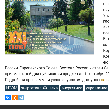
вы
на
Уч
гл
эн
по
В 
за
Ко
Ко
фо
России, Европейского Союза, Востока России и стран С
приема статей для публикации продлен до 1 сентября 2
Подробная программа и условия участия доступны
на 
ИСЭМ
энергетика XXI века
энергетика
управление