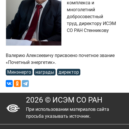
комплекса и
многолетний
добросовестный
труд, директору ИСЭМ
СО РАН Стенникову
Валерию Алексеевичу присвоено почетное звание
«Почетный энергетик».
Минэнерго
награды
директор
2026 © ИСЭМ СО РАН
При использовании материалов сайта
просьба указывать источник.