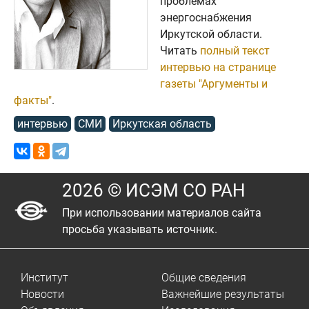
проблемах
энергоснабжения
Иркутской области.
Читать
полный текст
интервью на странице
газеты "Аргументы и
факты"
.
интервью
СМИ
Иркутская область
2026 © ИСЭМ СО РАН
При использовании материалов сайта
просьба указывать источник.
Институт
Общие сведения
Новости
Важнейшие результаты