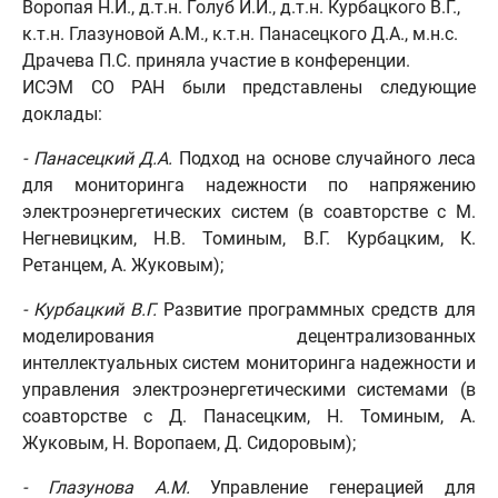
Воропая Н.И., д.т.н. Голуб И.И., д.т.н. Курбацкого В.Г.,
к.т.н. Глазуновой А.М., к.т.н. Панасецкого Д.А., м.н.с.
Драчева П.С. приняла участие в конференции.
ИСЭМ СО РАН были представлены следующие
доклады:
- Панасецкий Д.А.
Подход на основе случайного леса
для мониторинга надежности по напряжению
электроэнергетических систем (в соавторстве с М.
Негневицким, Н.В. Томиным, В.Г. Курбацким, К.
Ретанцем, А. Жуковым);
- Курбацкий В.Г.
Развитие программных средств для
моделирования децентрализованных
интеллектуальных систем мониторинга надежности и
управления электроэнергетическими системами (в
соавторстве с Д. Панасецким, Н. Томиным, А.
Жуковым, Н. Воропаем, Д. Сидоровым);
- Глазунова А.М.
Управление генерацией для