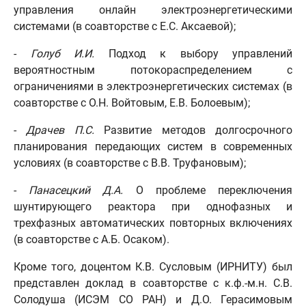
управления онлайн электроэнергетическими
системами (в соавторстве с Е.С. Аксаевой);
-
Голуб И.И.
Подход к выбору управлений
вероятностным потокораспределением с
ограничениями в электроэнергетических системах (в
соавторстве с О.Н. Войтовым, Е.В. Болоевым);
-
Драчев П.С.
Развитие методов долгосрочного
планирования передающих систем в современных
условиях (в соавторстве с В.В. Труфановым);
-
Панасецкий Д.А.
О проблеме переключения
шунтирующего реактора при однофазных и
трехфазных автоматических повторных включениях
(в соавторстве с А.Б. Осаком).
Кроме того, доцентом К.В. Сусловым (ИРНИТУ) был
представлен доклад в соавторстве с к.ф.-м.н. С.В.
Солодуша (ИСЭМ СО РАН) и Д.О. Герасимовым