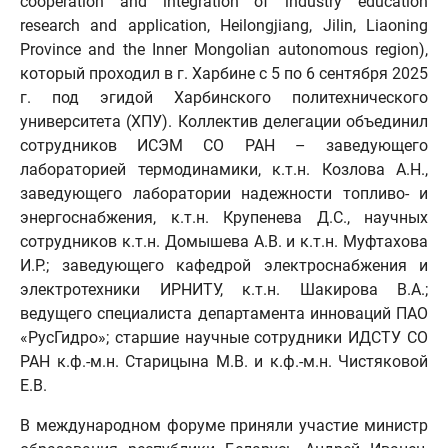
cooperation and integration of industry education
research and application, Heilongjiang, Jilin, Liaoning
Province and the Inner Mongolian autonomous region),
который проходил в г. Харбине с 5 по 6 сентября 2025
г. под эгидой Харбинского политехнического
университета (ХПУ). Коллектив делегации объединил
сотрудников ИСЭМ СО РАН – заведующего
лабораторией термодинамики, к.т.н. Козлова А.Н.,
заведующего лаборатории надежности топливо- и
энергоснабжения, к.т.н. Крупенева Д.С., научных
сотрудников к.т.н. Домышева А.В. и к.т.н. Муфтахова
И.Р.; заведующего кафедрой электроснабжения и
электротехники ИРНИТУ, к.т.н. Шакирова В.А.;
ведущего специалиста департамента инноваций ПАО
«РусГидро»; старшие научные сотрудники ИДСТУ СО
РАН к.ф.-м.н. Старицына М.В. и к.ф.-м.н. Чистяковой
Е.В.
В международном форуме приняли участие министр