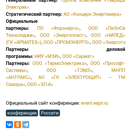
Генеральный партнер:
Группа компаний «Таврида
Электрик»
Стратегический партнер:
АО «Концерн Энергомера»
Официальные
партнеры:
ПО «Форэнерго»
,
ООО «ПиЭлСи
Технолоджи»
,
ООО «Энергопласт»
,
ООО «НИЛЕД»
(ГК «АРМАТЕХ»)
,
ООО «ПРОМЭНЕРГО»
,
ООО «Энерготэк»
Партнеры деловой
программы:
НИУ «МЭИ»
,
ООО «Сармат»
Партнеры:
ООО «ТермоЭлектрика»
,
ООО «Прософт-
Системы»
,
ООО «ТЭМЗ»
,
МНПП
«АНТРАКС»
,
АО «ГК «ЭЛЕКТРОЩИТ» — ТМ
Самара»
,
ООО «ЭП-А»
Официальный сайт конференции:
event.eepir.ru
конференции
Россети