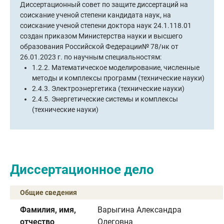
Диссертационный совет по защите диссертаций на
Диссертационный совет по защите диссертаций на
соискание ученой степени кандидата наук, на
соискание ученой степени кандидата наук, на
соискание ученой степени доктора наук 24.1.118.01
соискание ученой степени доктора наук 24.1.118.01
создан приказом Министерства науки и высшего
создан приказом Министерства науки и высшего
образования Российской Федерации№ 78/нк от
образования Российской Федерации№ 78/нк от
26.01.2023 г. по научным специальностям:
26.01.2023 г. по научным специальностям:
1.2.2. Математическое моделирование, численные
1.2.2. Математическое моделирование, численные
1.2.2. Математическое моделирование, численные
1.2.2. Математическое моделирование, численные
методы и комплексы программ (технические науки)
методы и комплексы программ (технические науки)
методы и комплексы программ (технические науки)
методы и комплексы программ (технические науки)
2.4.3. Электроэнергетика (технические науки)
2.4.3. Электроэнергетика (технические науки)
2.4.3. Электроэнергетика (технические науки)
2.4.3. Электроэнергетика (технические науки)
2.4.5. Энергетические системы и комплексы
2.4.5. Энергетические системы и комплексы
2.4.5. Энергетические системы и комплексы
2.4.5. Энергетические системы и комплексы
(технические науки)
(технические науки)
(технические науки)
(технические науки)
Диссертационное дело
Общие сведения
Фамилия, имя,
Варыгина Александра
отчество
Олеговна