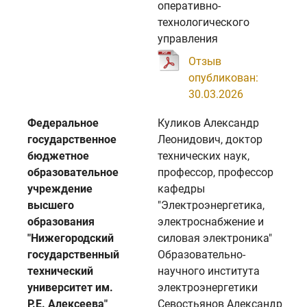
оперативно-
технологического
управления
Отзыв
опубликован:
30.03.2026
Федеральное
Куликов Александр
государственное
Леонидович, доктор
бюджетное
технических наук,
образовательное
профессор, профессор
учреждение
кафедры
высшего
"Электроэнергетика,
образования
электроснабжение и
"Нижегородский
силовая электроника"
государственный
Образовательно-
технический
научного института
университет им.
электроэнергетики
Р.Е. Алексеева"
Севостьянов Александр