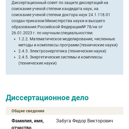
Диссертационный совет по защите диссертаций на
Диссертационный совет по защите диссертаций на
соискание ученой степени кандидата наук, на
соискание ученой степени кандидата наук, на
соискание ученой степени доктора наук 24.1.118.01
соискание ученой степени доктора наук 24.1.118.01
создан приказом Министерства науки и высшего
создан приказом Министерства науки и высшего
образования Российской Федерации№ 78/нк от
образования Российской Федерации№ 78/нк от
26.01.2023 г. по научным специальностям:
26.01.2023 г. по научным специальностям:
1.2.2. Математическое моделирование, численные
1.2.2. Математическое моделирование, численные
1.2.2. Математическое моделирование, численные
1.2.2. Математическое моделирование, численные
методы и комплексы программ (технические науки)
методы и комплексы программ (технические науки)
методы и комплексы программ (технические науки)
методы и комплексы программ (технические науки)
2.4.3. Электроэнергетика (технические науки)
2.4.3. Электроэнергетика (технические науки)
2.4.3. Электроэнергетика (технические науки)
2.4.3. Электроэнергетика (технические науки)
2.4.5. Энергетические системы и комплексы
2.4.5. Энергетические системы и комплексы
2.4.5. Энергетические системы и комплексы
2.4.5. Энергетические системы и комплексы
(технические науки)
(технические науки)
(технические науки)
(технические науки)
Диссертационное дело
Общие сведения
Фамилия, имя,
Забуга Федор Викторович
отчество