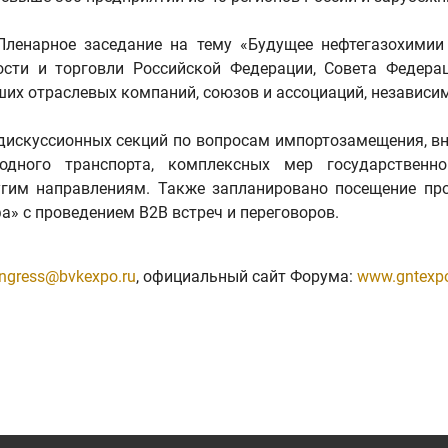
ленарное заседание на тему «Будущее нефтегазохимии 
ости и торговли Российской Федерации, Совета Федера
ших отраслевых компаний, союзов и ассоциаций, независи
дискуссионных секций по вопросам импортозамещения, вн
одного транспорта, комплексных мер государственно
угим направлениям. Также запланировано посещение п
» с проведением B2B встреч и переговоров.
ngress@bvkexpo.ru
, официальный сайт Форума:
www.gntexpo