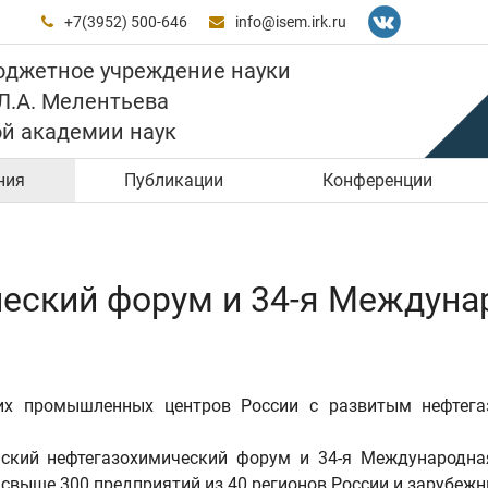
+7(3952) 500-646
info@isem.irk.ru


юджетное учреждение науки
 Л.А. Мелентьева
ой академии наук
ния
Публикации
Конференции
еский форум и 34-я Междунар
щих промышленных центров России с развитым нефтега
йский нефтегазохимический форум и 34-я Международна
свыше 300 предприятий из 40 регионов России и зарубежн