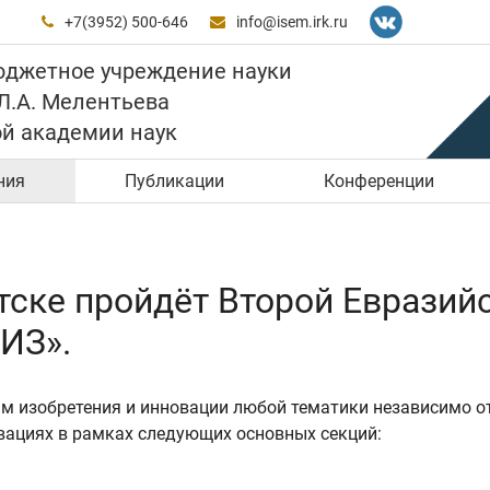
+7(3952) 500-646
info@isem.irk.ru


юджетное учреждение науки
 Л.А. Мелентьева
ой академии наук
ния
Публикации
Конференции
кутске пройдёт Второй Евразий
ИЗ».
 изобретения и инновации любой тематики независимо от
овациях в рамках следующих основных секций: