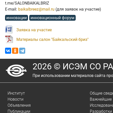
t.me/SALONBAIKALBRIZ
E-mail:
baikalbreez@mail.ru
(для заявок на участие)
инновации
инновационный форум
Заявка на участие
Материалы салон "Байкальский бриз"
2026 © ИСЭМ СО Р
При использовании материалов сайта про
Институт
Общие свед
Новости
Важнейшие 
Объявления
Исследован
Публикации
Разработки