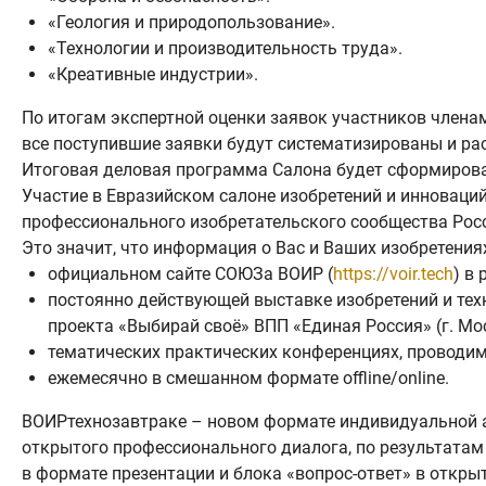
«Геология и природопользование».
«Технологии и производительность труда».
«Креативные индустрии».
По итогам экспертной оценки заявок участников члена
все поступившие заявки будут систематизированы и р
Итоговая деловая программа Салона будет сформирован
Участие в Евразийском салоне изобретений и инноваци
профессионального изобретательского сообщества Рос
Это значит, что информация о Вас и Ваших изобретения
официальном сайте СОЮЗа ВОИР (
https://voir.tech
) в
постоянно действующей выставке изобретений и те
проекта «Выбирай своё» ВПП «Единая Россия» (г. Москв
тематических практических конференциях, провод
ежемесячно в смешанном формате offline/online.
ВОИРтехнозавтраке – новом формате индивидуальной ав
открытого профессионального диалога, по результатам
в формате презентации и блока «вопрос-ответ» в откры