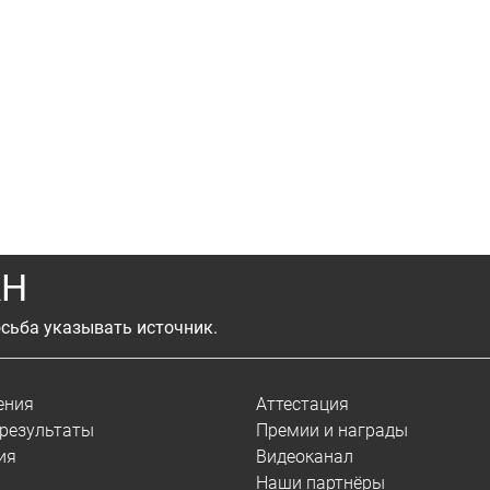
АН
сьба указывать источник.
ения
Аттестация
результаты
Премии и награды
ия
Видеоканал
Наши партнёры