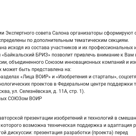
ми Экспертного совета Салона организаторы сформируют 
аспределены по дополнительным тематическим секциям.
а исходя из состава участников и их профессиональных и
й «Байкальский БРИЗ» позволит привлечь внимание к Вам
сии, объединенного Союзом инновационных компаний и и
х может быть представлена на:
 разделах «Лица ВОИР» и «Изобретения и стартапы», соцсе
хнологических проектов в Федеральном центре поддержки 
а, ул. Селезнёвская, д. 11А, стр. 1).
имых СОЮЗом ВОИР
торской презентации изобретений и технологий в смешанно
 которого возможна техническая поддержка и адаптация 
той дискуссии: презентация разработки (проекта) перед