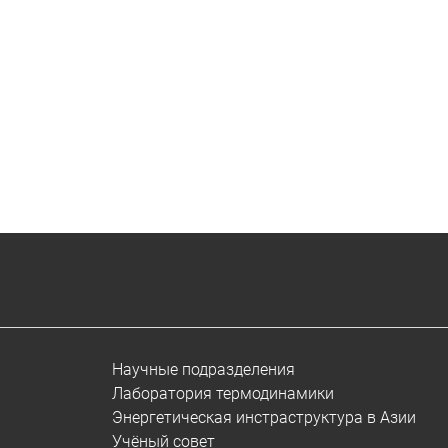
Научные подразделения
Лаборатория термодинамики
Энергетическая инстраструктура в Азии
Учёный совет