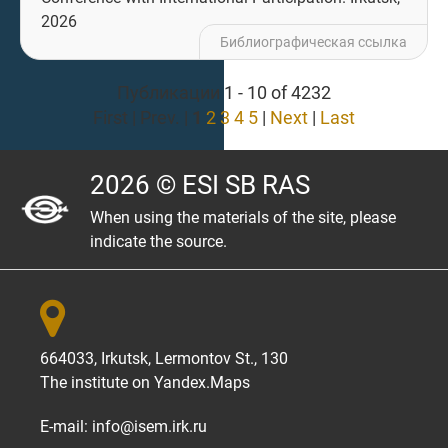
2026
Библиографическая ссылка
Публикации 1 - 10 of 4232
First | Prev. |
1
2
3
4
5
|
Next
|
Last
2026 © ESI SB RAS
When using the materials of the site, please
indicate the source.

664033, Irkutsk, Lermontov St., 130
The institute on
Yandex.Maps
E-mail:
info@isem.irk.ru