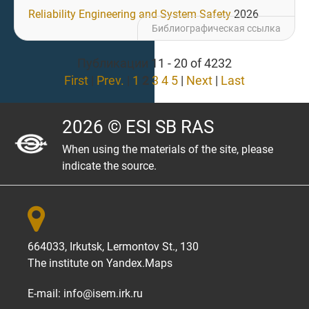
Reliability Engineering and System Safety
2026
Библиографическая ссылка
Публикации 11 - 20 of 4232
First
|
Prev.
|
1
2
3
4
5
|
Next
|
Last
2026 © ESI SB RAS
When using the materials of the site, please
indicate the source.

664033, Irkutsk, Lermontov St., 130
The institute on
Yandex.Maps
E-mail:
info@isem.irk.ru