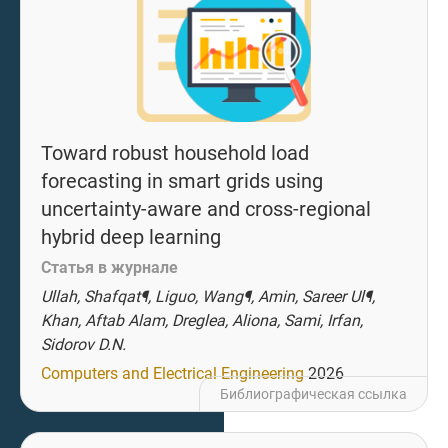
Toward robust household load
forecasting in smart grids using
uncertainty-aware and cross-regional
hybrid deep learning
Статья в журнале
Ullah, Shafqat¶, Liguo, Wang¶, Amin, Sareer Ul¶,
Khan, Aftab Alam, Dreglea, Aliona, Sami, Irfan,
Sidorov D.N.
Computers and Electrical Engineering
2026
Библиографическая ссылка