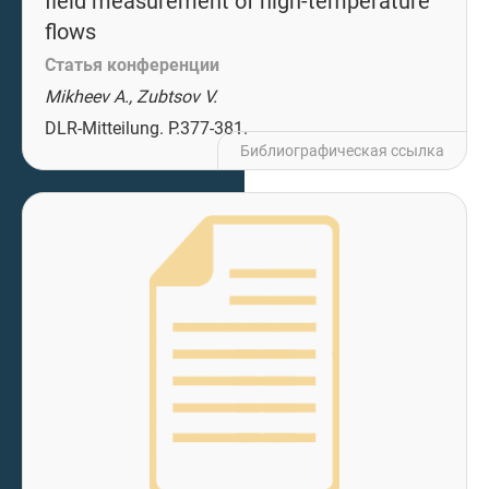
field measurement of high-temperature
flows
Статья конференции
Mikheev A., Zubtsov V.
DLR-Mitteilung. P.377-381.
Библиографическая ссылка