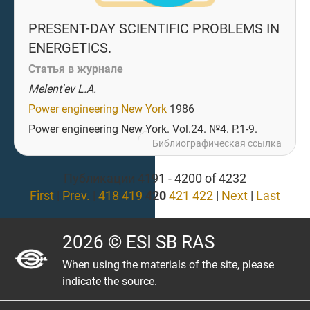
PRESENT-DAY SCIENTIFIC PROBLEMS IN
ENERGETICS.
Статья в журнале
Melent'ev L.A.
Power engineering New York
1986
Power engineering New York. Vol.24. №4. P.1-9.
Библиографическая ссылка
Публикации 4191 - 4200 of 4232
First
|
Prev.
|
418
419
420
421
422
|
Next
|
Last
2026 © ESI SB RAS
When using the materials of the site, please
indicate the source.