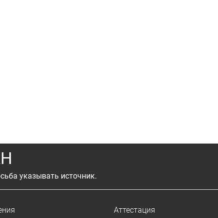
АН
сьба указывать источник.
ения
Аттестация