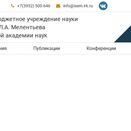
+7(3952) 500-646
info@isem.irk.ru


юджетное учреждение науки
 Л.А. Мелентьева
ой академии наук
ния
Публикации
Конференции