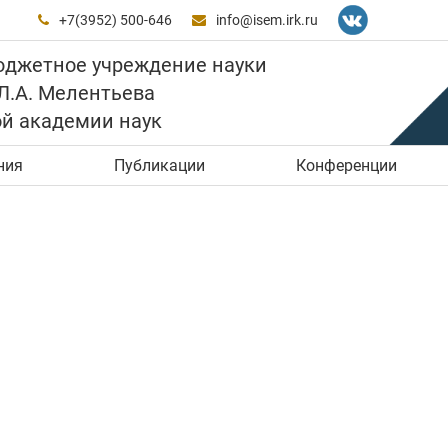
+7(3952) 500-646
info@isem.irk.ru


юджетное учреждение науки
 Л.А. Мелентьева
ой академии наук
ния
Публикации
Конференции