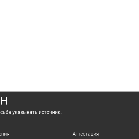
АН
сьба указывать источник.
ения
Аттестация