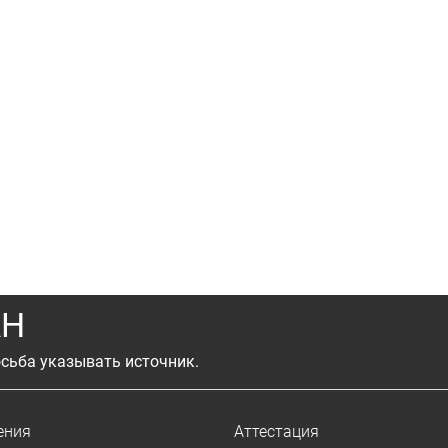
АН
сьба указывать источник.
ения
Аттестация