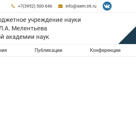
+7(3952) 500-646
info@isem.irk.ru


юджетное учреждение науки
 Л.А. Мелентьева
ой академии наук
ния
Публикации
Конференции