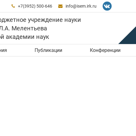
+7(3952) 500-646
info@isem.irk.ru


юджетное учреждение науки
 Л.А. Мелентьева
ой академии наук
ния
Публикации
Конференции