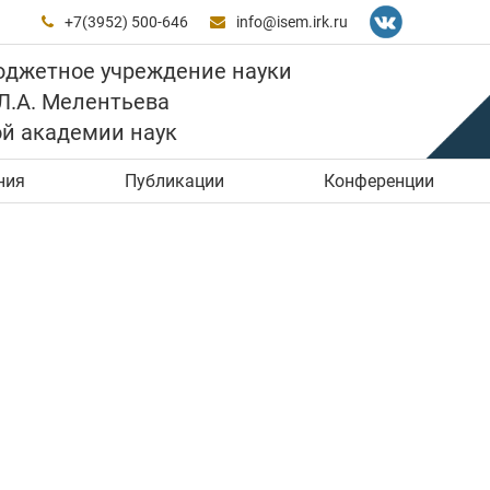
+7(3952) 500-646
info@isem.irk.ru


юджетное учреждение науки
 Л.А. Мелентьева
ой академии наук
ния
Публикации
Конференции