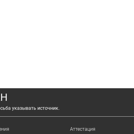
АН
сьба указывать источник.
ения
Аттестация