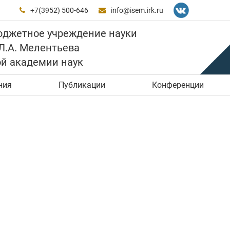
+7(3952) 500-646
info@isem.irk.ru


юджетное учреждение науки
 Л.А. Мелентьева
ой академии наук
ния
Публикации
Конференции