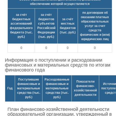
обеспечение которой осуществляется
по договорам об
за счёт
за счёт
оказании платных
бюджетных
бюджетов
за счёт
образовательных
ассигнований
субъектов
местных
услуг за счет
федерального
Российской
бюджетов
средств
бюджета (тыс.
Федерации
(тыс. руб.)
физических и (или)
руб.)
(тыс. руб.)
юридических лиц
0
0
0
0
Информация о поступлении и расходовании
финансовых и материальных средств по итогам
финансового года
Поступившие
Расходованные
Показатели
финансовые и
финансовые и
Источни
финансово-
Год
материальные
материальные
поступле
хозяйственной
средства (тыс.
средства (тыс.
средст
деятельности
руб.)
руб.)
План финансово-хозяйственной деятельности
образовательной организации, утвержденный в