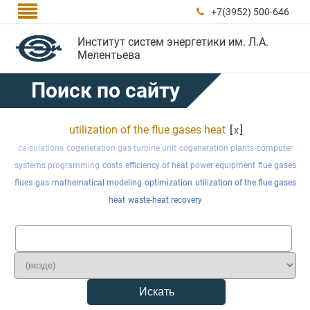

+7(3952) 500-646

Институт систем энергетики им. Л.А.
Мелентьева
Поиск по сайту
utilization of the flue gases heat
[
]
x
calculations
cogeneration gas turbine unit
cogeneration plants
computer
systems programming
costs
efficiency of heat power equipment
flue gases
flues
gas
mathematical modeling
optimization
utilization of the flue gases
heat
waste-heat recovery