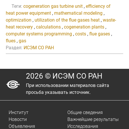
Теги:
cogeneration gas turbine unit
,
efficiency of
heat power equipment
,
mathematical modeling
,
optimization
,
utilization of the flue gases heat
,
waste-
heat recovery
,
calculations
,
cogeneration plants
,
computer systems programming
,
costs
,
flue gases
,
flues
,
gas
Раздел:
ИСЭМ СО РАН
2026 © ИСЭМ СО РАН
При использовании материалов сайта
просьба указывать источник.
Институт
Общие сведения
Новости
Важнейшие результаты
Объявления
Исследования