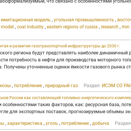
абоформализуемый, что связано с особенностями угольно
,
имитационная модель
,
угольная промышленность
,
восто
n model
,
coal industry
,
eastern regions of russia
,
research
,
min
итая и развития газотранспортной инфраструктуры до 2030 г.
ского региона будут представлять наиболее динамичный р
ти потребность в нефти для производства моторного топли
а. Получены уточненные оценки ёмкости газового рынка ст
гнозы
,
потребление
,
природный газ
Раздел:
ИСЭМ СО РА
онов России как составляющей топливно-энергетического комплек
ми особенностями таких факторов, как: ресурсная база, п
гле для экспортных поставок, прогнозируемые объемы эксп
ры
,
характеристика
,
уголь
,
потребление
,
добыча
Раздел