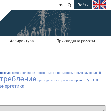
Войти


Аспирантура
Прикладные работы
reserves
simulation model
восточные регионы россии
вычислительный
требление
уголь
природный газ
прогнозы
проекты
энергетика