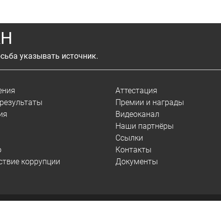
АН
сьба указывать источник.
ения
Аттестация
результаты
Премии и награды
ия
Видеоканал
Наши партнёры
Ссылки
о
Контакты
ствие коррупции
Документы
© 2026.
ИСЭМ СО РАН
Сведения об образовательной организации