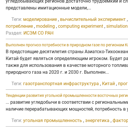
угледобывающих регионов достаточно трудоемкий и сл
представлены имитационные модели,...
Теги:
моделирование
,
вычислительный эксперимент
потребление
,
modeling
,
computing experiment
,
simulatio
Раздел:
ИСЭМ СО РАН
Выполнен прогноз потребности в природном газе по регионам К
В предстоящие десятилетия страны Азиатско-Тихоокеан
Китай будет являться определяющим игроком. Будет рас
также для использования в качестве моторного топлив
природного газа на 2020 г. и 2030 г. Выполнен...
Теги:
газотранспортная инфраструктура
,
Китай
,
про
Тенденции развития угольной промышленности восточных реги
... развитие угледобычи в соответствии с региональны
наличие перерабатывающих мощностей, потребность в у
Теги:
угольная промышленность
,
энергетика
,
факто