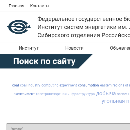
Главная
Контакты
Федеральное государственное б
Институт систем энергетики им.
Сибирского отделения Российск
Институт
Новости
Объявле
Поиск по сайту
coal
coal industry
computing experiment
consumption
eastern regions of 
добыча
эксперимент
газотранспортная инфраструктура
запасы
угольная 