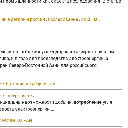
й промышленности как объекта исследования. В статье
чные регионы россии
,
исследование
,
добыча
,
ынок потребления углеводородного сырья, при этом
ва, и в газе для производства электроэнергии, а
ран Северо-Восточной Азии для российского
Н
/
Важнейшие результаты
са на перспективу
отенциальные возможности добычи,
потребление
угля,
орта электроэнергии ...
:
ИСЭМ СО РАН