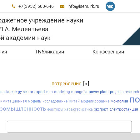
+7(3952) 500-646
info@isem.irk.ru


юджетное учреждение науки
 Л.А. Мелентьева
ой академии наук
ния
Публикации
Конференции
потребление
[
]
x
russia
energy sector
export
min
modeling
mongolia
power plant
projects
research
по
имитационная модель
исследование
Китай
моделирование
монголия
промышленность
факторы
характеристика
экспорт
электростанция