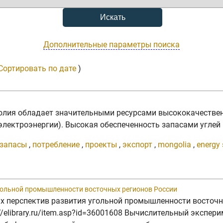
Дополнительные параметры поиска
Сортировать по дате
)
онголия обладает значительными ресурсами высококачестве
электроэнергии). Высокая обеспеченность запасами углей 
запасы
,
потребление
,
проекты
,
экспорт
,
mongolia
,
energy 
гольной промышленности восточных регионов России
 перспектив развития угольной промышленности восточных 
s://elibrary.ru/item.asp?id=36001608 Вычислительный экспе