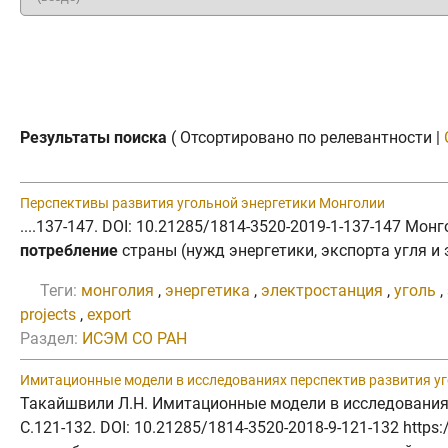
Результаты поиска
( Отсортировано по релевантности |
Перспективы развития угольной энергетики Монголии
....137-147. DOI: 10.21285/1814-3520-2019-1-137-147 М
потребление
страны (нужд энергетики, экспорта угля и 
Теги:
монголия
,
энергетика
,
электростанция
,
уголь
,
projects
,
export
Раздел:
ИСЭМ СО РАН
Имитационные модели в исследованиях перспектив развития у
Такайшвили Л.Н. Имитационные модели в исследованиях
C.121-132. DOI: 10.21285/1814-3520-2018-9-121-132 http