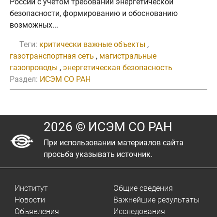
России с учетом требований энергетической
безопасности, формированию и обоснованию
возможных...
Теги:
критически важные объекты
,
газотранспортная сеть
,
магистральные
газопроводы
,
энергетическая безопасность
Раздел:
ИСЭМ СО РАН
2026 © ИСЭМ СО РАН
При использовании материалов сайта
просьба указывать источник.
Институт
Общие сведения
Новости
Важнейшие результаты
Объявления
Исследования