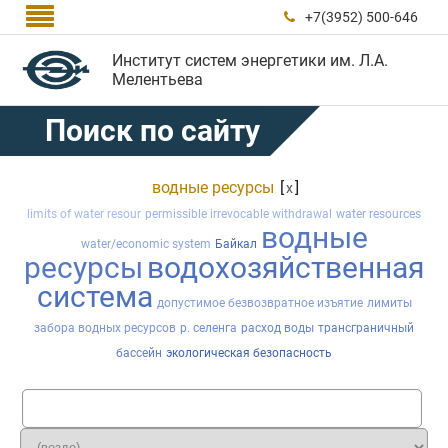

+7(3952) 500-646

Институт систем энергетики им. Л.А.
Мелентьева
Поиск по сайту
водные ресурсы
[
]
x
limits of water resour
permissible irrevocable withdrawal
water resources
водные
water/economic system
Байкал
ресурсы
водохозяйственная
система
допустимое безвозвратное изъятие
лимиты
забора водных ресурсов
р. селенга
расход воды
трансграничный
бассейн
экологическая безопасность