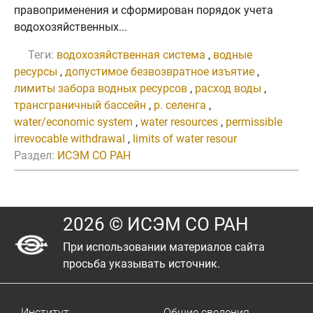
правоприменения и сформирован порядок учета
водохозяйственных...
Теги:
водохозяйственная система
,
водные
ресурсы
,
допустимое безвозвратное изъятие
,
лимиты забора водных ресурсов
,
расход воды
,
трансграничный бассейн
,
р. селенга
,
water/economic system
,
water resources
,
permissible
irrevocable withdrawal
,
limits of water resour
Раздел:
ИСЭМ СО РАН
2026 © ИСЭМ СО РАН
При использовании материалов сайта
просьба указывать источник.
Институт
Общие сведения