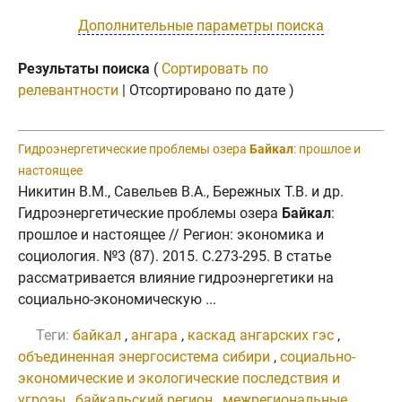
Дополнительные параметры поиска
Результаты поиска
(
Сортировать по
релевантности
| Отсортировано по дате )
Гидроэнергетические проблемы озера
Байкал
: прошлое и
настоящее
Никитин В.М., Савельев В.А., Бережных Т.В. и др.
Гидроэнергетические проблемы озера
Байкал
:
прошлое и настоящее // Регион: экономика и
социология. №3 (87). 2015. C.273-295. В статье
рассматривается влияние гидроэнергетики на
социально-экономическую ...
Теги:
байкал
,
ангара
,
каскад ангарских гэс
,
объединенная энергосистема сибири
,
социально-
экономические и экологические последствия и
угрозы
,
байкальский регион
,
межрегиональные