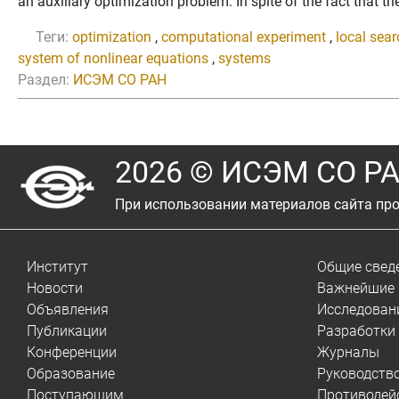
an auxiliary optimization problem. In spite of the fact that t
Теги:
optimization
,
computational experiment
,
local sea
system of nonlinear equations
,
systems
Раздел:
ИСЭМ СО РАН
2026 © ИСЭМ СО Р
При использовании материалов сайта про
Институт
Общие свед
Новости
Важнейшие 
Объявления
Исследован
Публикации
Разработки
Конференции
Журналы
Образование
Руководств
Поступающим
Противодей