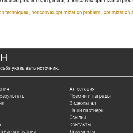
he reduced problem is, in general, a nonconvex optimization probl
rch techniques
,
nonconvex optimization problem
,
optimization
АН
сьба указывать источник.
ения
Аттестация
результаты
Премии и награды
ия
Видеоканал
Наши партнёры
Ссылки
о
Контакты
ствие коррупции
Документы