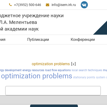
+7(3952) 500-646
info@isem.irk.ru


юджетное учреждение науки
 Л.А. Мелентьева
ой академии наук
ния
Публикации
Конференции
optimization problems
[
]
x
rgy development
energy resources
load flow equations
local search techniques
mul
optimization problems
stationary points
system o