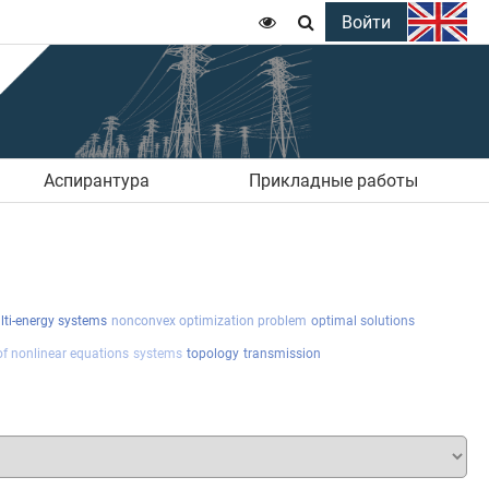
Войти


Аспирантура
Прикладные работы
ti-energy systems
nonconvex optimization problem
optimal solutions
f nonlinear equations
systems
topology
transmission